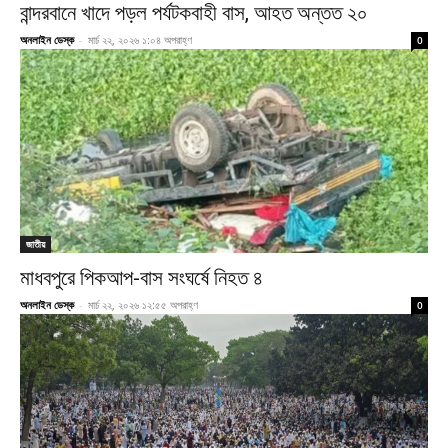
বান্দরবানে খাদে পড়ল পর্যটকবাহী বাস, আহত অন্তত ২০
অনলাইন ডেস্ক
-
মার্চ ২২, ২০২৬ ১:০৪ অপরাহ্ণ
0
জাতীয়
মাধবপুরে পিকআপ-বাস সংঘর্ষে নিহত ৪
অনলাইন ডেস্ক
-
মার্চ ২২, ২০২৬ ১২:৫৫ অপরাহ্ণ
0