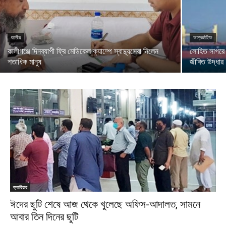
জাতীয়
আন্তর্জাতিক
কালীগঞ্জে দিনব্যাপী ফ্রি মেডিকেল ক্যাম্পে স্বাস্থ্যসেবা নিলেন
লোহিত সাগরে ক
শতাধিক মানুষ
জীবিত উদ্ধার
ক্যারিয়ার
ঈদের ছুটি শেষে আজ থেকে খুলেছে অফিস-আদালত, সামনে
আবার তিন দিনের ছুটি