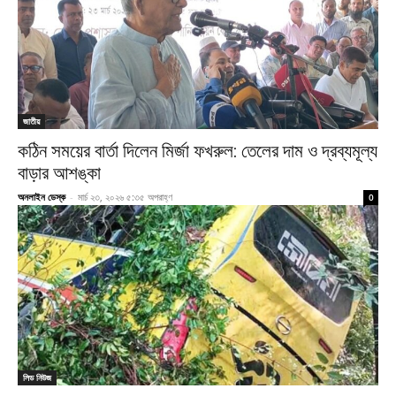
জাতীয়
কঠিন সময়ের বার্তা দিলেন মির্জা ফখরুল: তেলের দাম ও দ্রব্যমূল্য
বাড়ার আশঙ্কা
অনলাইন ডেস্ক
-
মার্চ ২৩, ২০২৬ ৫:৩৫ অপরাহ্ণ
0
লিড নিউজ