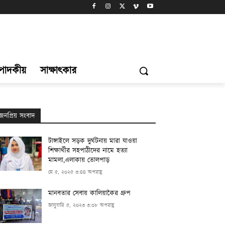
্পাদকীয়
সাক্ষাৎকার
জনপ্রিয় সংবাদ
টাঙ্গাইলে সড়ক দুর্ঘটনায় মারা যাওয়া
শিক্ষার্থীর সহপাঠীদের নামে হত্যা
মামলা,এলাকায় তোলপাড়
মে ৫, ২০২৫ ৩:৪৪ অপরাহ্ণ
মানবতার সেবায় কালিয়াকৈর গ্রুপ
জানুয়ারি ৫, ২০২৩ ৩:০৮ অপরাহ্ণ