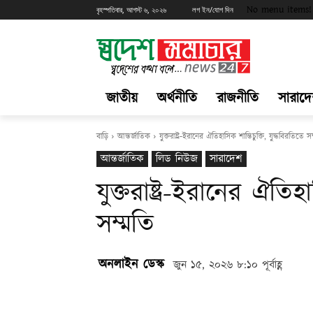
No menu items!
বৃহস্পতিবার, আগস্ট ৬, ২০২৬
লগ ইন/যোগ দিন
জাতীয়
অর্থনীতি
রাজনীতি
সারাদ
বাড়ি
আন্তর্জাতিক
যুক্তরাষ্ট্র-ইরানের ঐতিহাসিক শান্তিচুক্তি, যুদ্ধবিরতিতে স
আন্তর্জাতিক
লিড নিউজ
সারাদেশ
যুক্তরাষ্ট্র-ইরানের ঐতিহা
সম্মতি
অনলাইন ডেস্ক
জুন ১৫, ২০২৬ ৮:১০ পূর্বাহ্ণ
Share