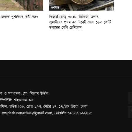
অর্থনীতি
৫ জনকে পুশইনের চেষ্টা রুখে
রিজার্ভ বেড়ে ৩৬.৪৬ বিলিয়ন ডলার,
জুলাইয়ের প্রথম ২০ দিনেই এলো ১৮০ কোটি
ডলারের বেশি রেমিট্যান্স
শক ও সম্পাদক: মো: নিজাম উদ্দীন
 সম্পাদক:
শাহআলম শুভ
ফিস: হাউজ#৩৮, রোড-১/এ, সেক্টর-১৭, ১৭/কে উত্তরা, ঢাকা
: swadeshsomachar@gmail.com, মোবাইল:০১৭৬০৭২২২৬৮