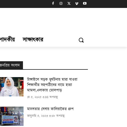
্পাদকীয়
সাক্ষাৎকার
জনপ্রিয় সংবাদ
টাঙ্গাইলে সড়ক দুর্ঘটনায় মারা যাওয়া
শিক্ষার্থীর সহপাঠীদের নামে হত্যা
মামলা,এলাকায় তোলপাড়
মে ৫, ২০২৫ ৩:৪৪ অপরাহ্ণ
মানবতার সেবায় কালিয়াকৈর গ্রুপ
জানুয়ারি ৫, ২০২৩ ৩:০৮ অপরাহ্ণ