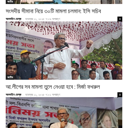
জাতীয়
সংসদীয় সীমানা নিয়ে ৩০টি মামলা চলমান: ইসি সচিব
অনলাইন ডেস্ক
-
নভেম্বর ১১, ২০২৫ ৭:০৯ অপরাহ্ণ
0
জাতীয়
আ.লীগের সব মামলা তুলে নেওয়া হবে : মির্জা ফখরুল
অনলাইন ডেস্ক
-
নভেম্বর ১১, ২০২৫ ৭:০১ অপরাহ্ণ
0