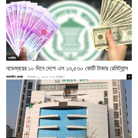
অর্থনীতি
নভেম্বরের ১০ দিনে দেশে এল ১৩,৫৩০ কোটি টাকার রেমিট্যান্স
অনলাইন ডেস্ক
-
নভেম্বর ১১, ২০২৫ ৭:১৬ অপরাহ্ণ
0