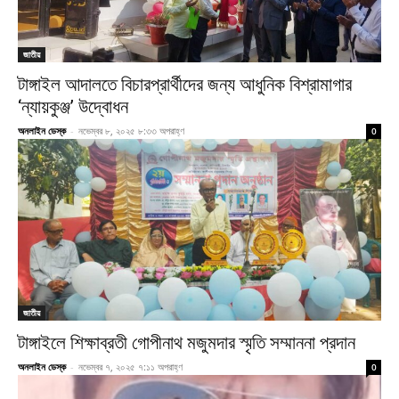
জাতীয়
টাঙ্গাইল আদালতে বিচারপ্রার্থীদের জন্য আধুনিক বিশ্রামাগার
‘ন্যায়কুঞ্জ’ উদ্বোধন
অনলাইন ডেস্ক
-
নভেম্বর ৮, ২০২৫ ৮:৩৩ অপরাহ্ণ
0
জাতীয়
টাঙ্গাইলে শিক্ষাব্রতী গোপীনাথ মজুমদার স্মৃতি সম্মাননা প্রদান
অনলাইন ডেস্ক
-
নভেম্বর ৭, ২০২৫ ৭:১১ অপরাহ্ণ
0