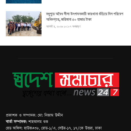
মধুপুরে অবৈধ সীসা উৎপাদনকারী কারখানা গুঁড়িয়ে দিল পরিবেশ
অধিদপ্তর, জরিমানা ৫০ হাজার টাকা
আগস্ট ৪, ২০২৬ ১০:০৭ অপরাহ্ণ
প্রকাশক ও সম্পাদক: মো: নিজাম উদ্দীন
বার্তা সম্পাদক:
শাহআলম শুভ
হেড অফিস: হাউজ#৩৮, রোড-১/এ, সেক্টর-১৭, ১৭/কে উত্তরা, ঢাকা