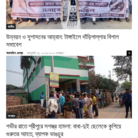
জাতীয়
উন্নয়ন ও সুশাসনের আহ্বান: টাঙ্গাইলে দাঁড়িপাল্লার বিশাল
সমাবেশ
অনলাইন ডেস্ক
-
জানুয়ারি ২৪, ২০২৬ ৬:০৯ অপরাহ্ণ
0
অপরাধ
গভীর রাতে শ্রীপুরে সশস্ত্র হামলা: বাবা-দুই ছেলেকে কুপিয়ে
গুরুতর আহত, ব্যাপক ভাঙচুর