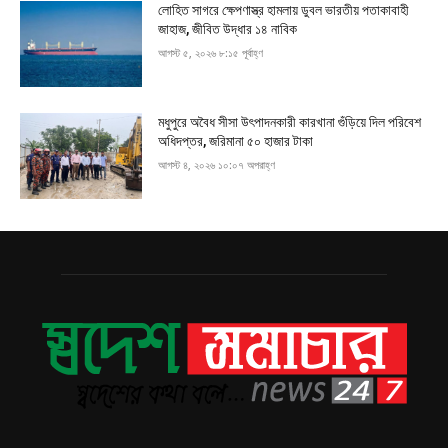
লোহিত সাগরে ক্ষেপণাস্ত্র হামলায় ডুবল ভারতীয় পতাকাবাহী
জাহাজ, জীবিত উদ্ধার ১৪ নাবিক
আগস্ট ৫, ২০২৬ ৮:১৫ পূর্বাহ্ণ
মধুপুরে অবৈধ সীসা উৎপাদনকারী কারখানা গুঁড়িয়ে দিল পরিবেশ
অধিদপ্তর, জরিমানা ৫০ হাজার টাকা
আগস্ট ৪, ২০২৬ ১০:০৭ অপরাহ্ণ