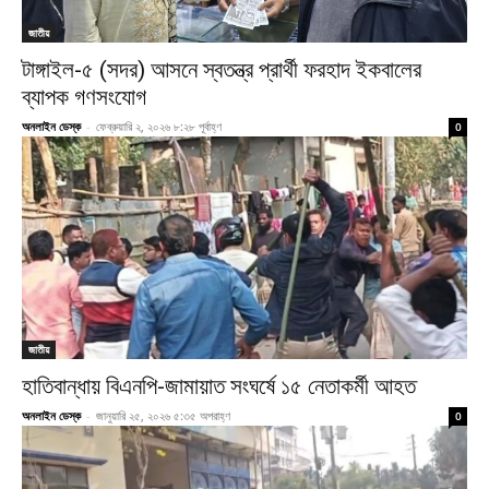
জাতীয়
টাঙ্গাইল-৫ (সদর) আসনে স্বতন্ত্র প্রার্থী ফরহাদ ইকবালের
ব্যাপক গণসংযোগ
অনলাইন ডেস্ক
-
ফেব্রুয়ারি ২, ২০২৬ ৮:২৮ পূর্বাহ্ণ
0
জাতীয়
হাতিবান্ধায় বিএনপি-জামায়াত সংঘর্ষে ১৫ নেতাকর্মী আহত
অনলাইন ডেস্ক
-
জানুয়ারি ২৫, ২০২৬ ৫:৩৫ অপরাহ্ণ
0