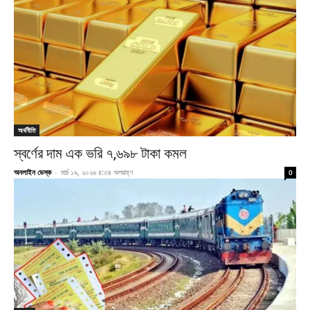
অর্থনীতি
স্বর্ণের দাম এক ভরি ৭,৬৯৮ টাকা কমল
অনলাইন ডেস্ক
-
মার্চ ১৯, ২০২৬ ৪:৩৪ অপরাহ্ণ
0