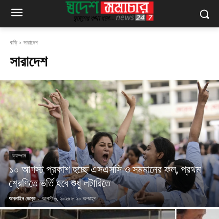
বাড়ি
সারাদেশ
সারাদেশ
ক্যাম্পাস
১০ আগস্ট প্রকাশ হচ্ছে এসএসসি ও সমমানের ফল, প্রথম
শ্রেণিতে ভর্তি হবে শুধু লটারিতে
অনলাইন ডেস্ক
-
আগস্ট ৬, ২০২৬ ৮:২০ অপরাহ্ণ