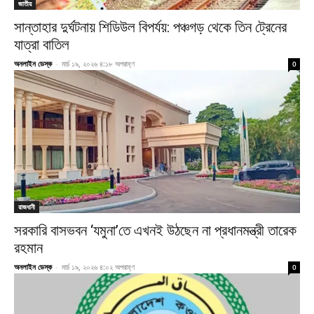
জাতীয়
সান্তাহার দুর্ঘটনায় শিডিউল বিপর্যয়: পঞ্চগড় থেকে তিন ট্রেনের
যাত্রা বাতিল
অনলাইন ডেস্ক
-
মার্চ ১৯, ২০২৬ ৪:১৮ অপরাহ্ণ
0
রাজধানী
সরকারি বাসভবন ‘যমুনা’তে এখনই উঠছেন না প্রধানমন্ত্রী তারেক
রহমান
অনলাইন ডেস্ক
-
মার্চ ১৯, ২০২৬ ৪:০২ অপরাহ্ণ
0