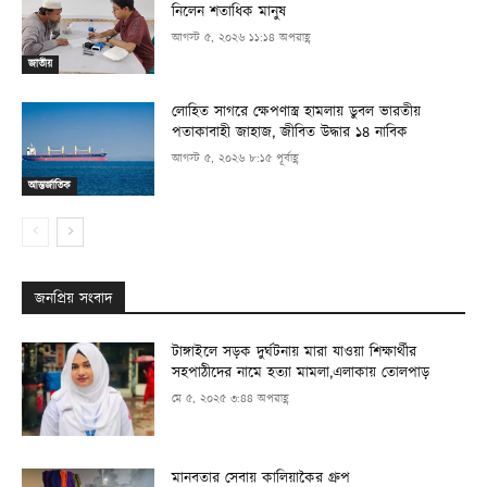
নিলেন শতাধিক মানুষ
আগস্ট ৫, ২০২৬ ১১:১৪ অপরাহ্ণ
জাতীয়
লোহিত সাগরে ক্ষেপণাস্ত্র হামলায় ডুবল ভারতীয়
পতাকাবাহী জাহাজ, জীবিত উদ্ধার ১৪ নাবিক
আগস্ট ৫, ২০২৬ ৮:১৫ পূর্বাহ্ণ
আন্তর্জাতিক
জনপ্রিয় সংবাদ
টাঙ্গাইলে সড়ক দুর্ঘটনায় মারা যাওয়া শিক্ষার্থীর
সহপাঠীদের নামে হত্যা মামলা,এলাকায় তোলপাড়
মে ৫, ২০২৫ ৩:৪৪ অপরাহ্ণ
মানবতার সেবায় কালিয়াকৈর গ্রুপ