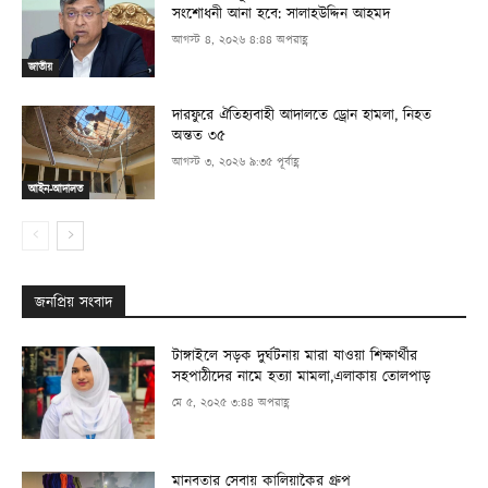
সংশোধনী আনা হবে: সালাহউদ্দিন আহমদ
আগস্ট ৪, ২০২৬ ৪:৪৪ অপরাহ্ণ
জাতীয়
দারফুরে ঐতিহ্যবাহী আদালতে ড্রোন হামলা, নিহত
অন্তত ৩৫
আগস্ট ৩, ২০২৬ ৯:৩৫ পূর্বাহ্ণ
আইন-আদালত
জনপ্রিয় সংবাদ
টাঙ্গাইলে সড়ক দুর্ঘটনায় মারা যাওয়া শিক্ষার্থীর
সহপাঠীদের নামে হত্যা মামলা,এলাকায় তোলপাড়
মে ৫, ২০২৫ ৩:৪৪ অপরাহ্ণ
মানবতার সেবায় কালিয়াকৈর গ্রুপ