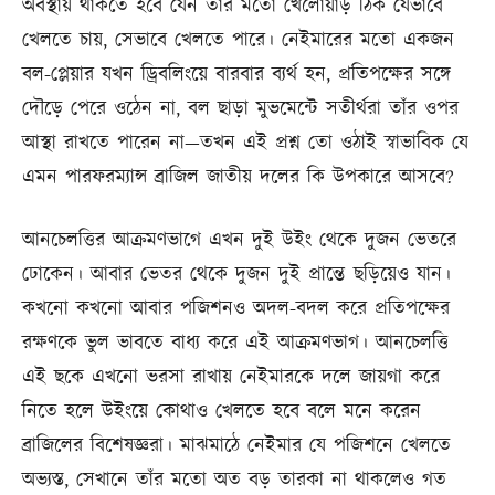
অবস্থায় থাকতে হবে যেন তাঁর মতো খেলোয়াড় ঠিক যেভাবে
খেলতে চায়, সেভাবে খেলতে পারে। নেইমারের মতো একজন
বল-প্লেয়ার যখন ড্রিবলিংয়ে বারবার ব্যর্থ হন, প্রতিপক্ষের সঙ্গে
দৌড়ে পেরে ওঠেন না, বল ছাড়া মুভমেন্টে সতীর্থরা তাঁর ওপর
আস্থা রাখতে পারেন না—তখন এই প্রশ্ন তো ওঠাই স্বাভাবিক যে
এমন পারফরম্যান্স ব্রাজিল জাতীয় দলের কি উপকারে আসবে?
আনচেলত্তির আক্রমণভাগে এখন দুই উইং থেকে দুজন ভেতরে
ঢোকেন। আবার ভেতর থেকে দুজন দুই প্রান্তে ছড়িয়েও যান।
কখনো কখনো আবার পজিশনও অদল-বদল করে প্রতিপক্ষের
রক্ষণকে ভুল ভাবতে বাধ্য করে এই আক্রমণভাগ। আনচেলত্তি
এই ছকে এখনো ভরসা রাখায় নেইমারকে দলে জায়গা করে
নিতে হলে উইংয়ে কোথাও খেলতে হবে বলে মনে করেন
ব্রাজিলের বিশেষজ্ঞরা। মাঝমাঠে নেইমার যে পজিশনে খেলতে
অভ্যস্ত, সেখানে তাঁর মতো অত বড় তারকা না থাকলেও গত