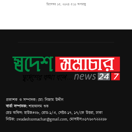
প্রকাশক ও সম্পাদক: মো: নিজাম উদ্দীন
বার্তা সম্পাদক:
শাহআলম শুভ
হেড অফিস: হাউজ#৩৮, রোড-১/এ, সেক্টর-১৭, ১৭/কে উত্তরা, ঢাকা
নিউজ: swadeshsomachar@gmail.com, মোবাইল:০১৭৬০৭২২২৬৮