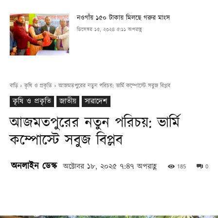
নওগাঁয় ১৫০ টাকায় মিলছে গরুর মাংস
ডিসেম্বর ১৫, ২০২৪ ৫:১১ অপরাহ্ণ