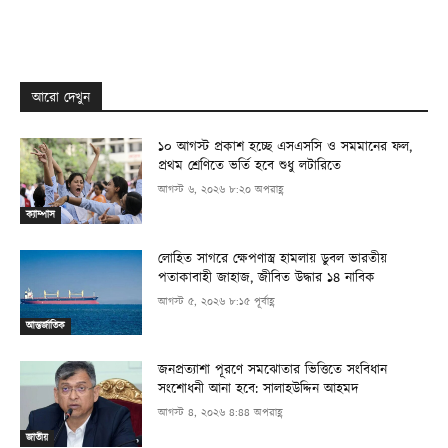
আরো দেখুন
১০ আগস্ট প্রকাশ হচ্ছে এসএসসি ও সমমানের ফল,
প্রথম শ্রেণিতে ভর্তি হবে শুধু লটারিতে
আগস্ট ৬, ২০২৬ ৮:২০ অপরাহ্ণ
ক্যাম্পাস
লোহিত সাগরে ক্ষেপণাস্ত্র হামলায় ডুবল ভারতীয়
পতাকাবাহী জাহাজ, জীবিত উদ্ধার ১৪ নাবিক
আগস্ট ৫, ২০২৬ ৮:১৫ পূর্বাহ্ণ
আন্তর্জাতিক
জনপ্রত্যাশা পূরণে সমঝোতার ভিত্তিতে সংবিধান
সংশোধনী আনা হবে: সালাহউদ্দিন আহমদ
আগস্ট ৪, ২০২৬ ৪:৪৪ অপরাহ্ণ
জাতীয়