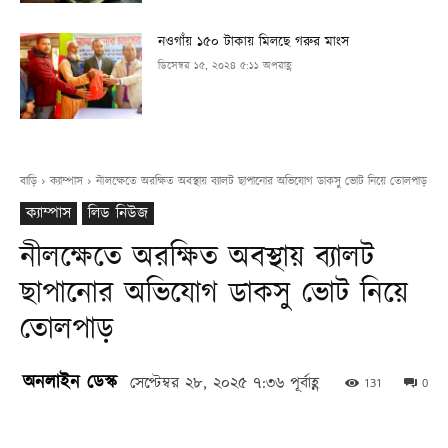
নওগাঁয় ১৫০ টাকায় মিলছে গরুর মাংস
ডিসেম্বর ১৫, ২০২৪ ৫:১১ অপরাহ্ণ