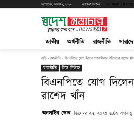
No menu items!
বৃহস্পতিবার, আগস্ট ৬, ২০২৬
লগ ইন/যোগ দিন
জাতীয়
অর্থনীতি
রাজনীতি
সারাদ
বাড়ি
রাজনীতি
বিএনপিতে যোগ দিলেন গণঅধিকার পরিষদের রাশেদ খাঁ
রাজনীতি
লিড নিউজ
বিএনপিতে যোগ দিলে
রাশেদ খাঁন
অনলাইন ডেস্ক
ডিসেম্বর ২৭, ২০২৫ ৬:৪৯ অপরাহ্ণ
Share