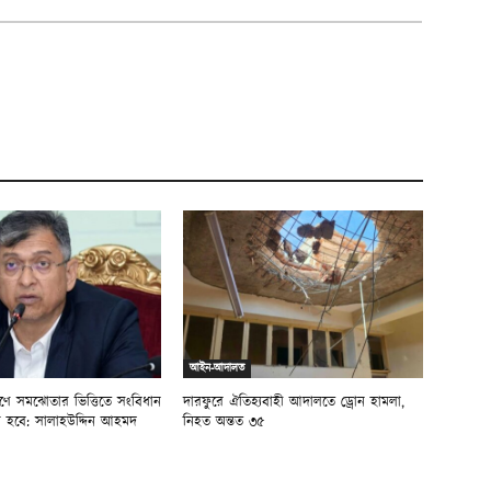
আইন-আদালত
ূরণে সমঝোতার ভিত্তিতে সংবিধান
দারফুরে ঐতিহ্যবাহী আদালতে ড্রোন হামলা,
হবে: সালাহউদ্দিন আহমদ
নিহত অন্তত ৩৫