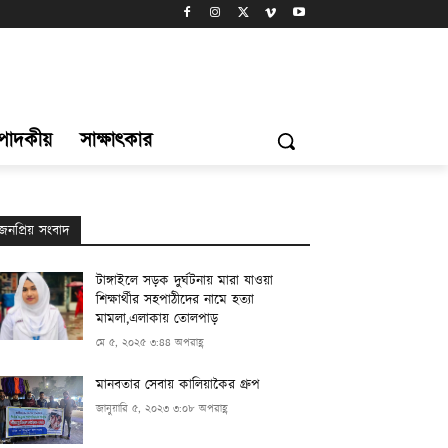
্পাদকীয়
সাক্ষাৎকার
জনপ্রিয় সংবাদ
টাঙ্গাইলে সড়ক দুর্ঘটনায় মারা যাওয়া
শিক্ষার্থীর সহপাঠীদের নামে হত্যা
মামলা,এলাকায় তোলপাড়
মে ৫, ২০২৫ ৩:৪৪ অপরাহ্ণ
মানবতার সেবায় কালিয়াকৈর গ্রুপ
জানুয়ারি ৫, ২০২৩ ৩:০৮ অপরাহ্ণ