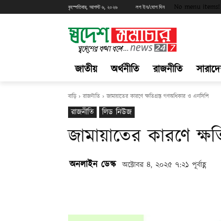
No menu items!
বৃহস্পতিবার, আগস্ট ৬, ২০২৬
লগ ইন/যোগ দিন
জাতীয়
অর্থনীতি
রাজনীতি
সারাদ
বাড়ি
রাজনীতি
জামায়াতের কারণে ক্ষতিগ্রস্ত গণঅধিকার ও এনসিপি
রাজনীতি
লিড নিউজ
জামায়াতের কারণে ক্ষ
অনলাইন ডেস্ক
অক্টোবর ৪, ২০২৫ ৭:২১ পূর্বাহ্ণ
Share