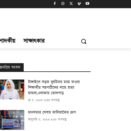
্পাদকীয়
সাক্ষাৎকার
জনপ্রিয় সংবাদ
টাঙ্গাইলে সড়ক দুর্ঘটনায় মারা যাওয়া
শিক্ষার্থীর সহপাঠীদের নামে হত্যা
মামলা,এলাকায় তোলপাড়
মে ৫, ২০২৫ ৩:৪৪ অপরাহ্ণ
মানবতার সেবায় কালিয়াকৈর গ্রুপ
জানুয়ারি ৫, ২০২৩ ৩:০৮ অপরাহ্ণ