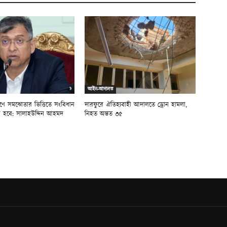
আইন-আদালত
ূরণে সমঝোতার ভিত্তিতে সংবিধান
দারফুরে ঐতিহ্যবাহী আদালতে ড্রোন হামলা,
হবে: সালাহউদ্দিন আহমদ
নিহত অন্তত ৩৫