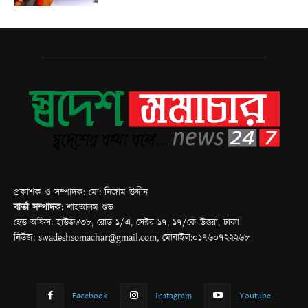
প্রকাশক ও সম্পাদক: মো: নিজাম উদ্দীন
বার্তা সম্পাদক:
শাহআলম শুভ
হেড অফিস: হাউজ#৩৮, রোড-১/এ, সেক্টর-১৭, ১৭/কে উত্তরা, ঢাকা
নিউজ: swadeshsomachar@gmail.com, মোবাইল:০১৭৬০৭২২২৬৮
Facebook
Instagram
Youtube