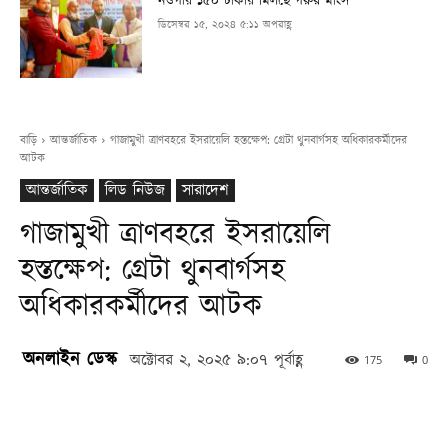
নওগাঁয় ১৫০ টাকায় মিলছে গরুর মাংস
ডিসেম্বর ১৫, ২০২৪ ৫:১১ অপরাহ্ণ