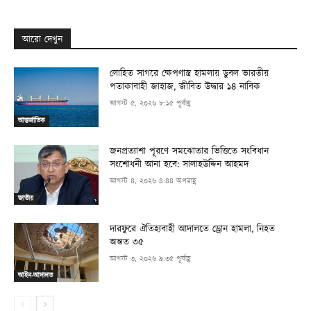
আরো দেখুন
লোহিত সাগরে ক্ষেপণাস্ত্র হামলায় ডুবল ভারতীয়
পতাকাবাহী জাহাজ, জীবিত উদ্ধার ১৪ নাবিক
আগস্ট ৫, ২০২৬ ৮:১৫ পূর্বাহ্ণ
আন্তর্জাতিক
জনপ্রত্যাশা পূরণে সমঝোতার ভিত্তিতে সংবিধান
সংশোধনী আনা হবে: সালাহউদ্দিন আহমদ
আগস্ট ৪, ২০২৬ ৪:৪৪ অপরাহ্ণ
জাতীয়
দারফুরে ঐতিহ্যবাহী আদালতে ড্রোন হামলা, নিহত
অন্তত ৩৫
আগস্ট ৩, ২০২৬ ৯:৩৫ পূর্বাহ্ণ
আইন-আদালত