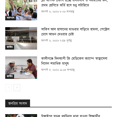
১০ আগস্ট প্রকাশ হচ্ছে এসএসসি ও সমমানের ফল,
প্রথম শ্রেণিতে ভর্তি হবে শুধু লটারিতে
আগস্ট ৬, ২০২৬ ৮:২০ অপরাহ্ণ
ক্যাম্পাস
সাকিব আল হাসানের মাগুরার বাড়িতে হামলা, পেট্রোল
ঢেলে আগুন দেওয়ার চেষ্টা
আগস্ট ৬, ২০২৬ ৭:৪৯ পূর্বাহ্ণ
জাতীয়
কালীগঞ্জে দিনব্যাপী ফ্রি মেডিকেল ক্যাম্পে স্বাস্থ্যসেবা
নিলেন শতাধিক মানুষ
আগস্ট ৫, ২০২৬ ১১:১৪ অপরাহ্ণ
জাতীয়
জনপ্রিয় সংবাদ
টাঙ্গাইলে সড়ক দুর্ঘটনায় মারা যাওয়া শিক্ষার্থীর