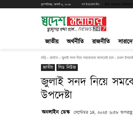
No menu items!
বৃহস্পতিবার, আগস্ট ৬, ২০২৬
লগ ইন/যোগ দিন
জাতীয়
অর্থনীতি
রাজনীতি
সারাদ
বাড়ি
জাতীয়
জুলাই সনদ নিয়ে সমঝোতায় আসতেই হবে : প্রধান উপদেষ্ট
জাতীয়
লিড নিউজ
জুলাই সনদ নিয়ে সমঝ
উপদেষ্টা
অনলাইন ডেস্ক
সেপ্টেম্বর ১৪, ২০২৫ ৬:৫৮ অপরাহ্ণ
Share