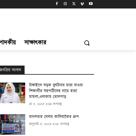
্পাদকীয়
সাক্ষাৎকার
জনপ্রিয় সংবাদ
টাঙ্গাইলে সড়ক দুর্ঘটনায় মারা যাওয়া
শিক্ষার্থীর সহপাঠীদের নামে হত্যা
মামলা,এলাকায় তোলপাড়
মে ৫, ২০২৫ ৩:৪৪ অপরাহ্ণ
মানবতার সেবায় কালিয়াকৈর গ্রুপ
জানুয়ারি ৫, ২০২৩ ৩:০৮ অপরাহ্ণ