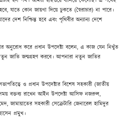
 হবে। এটাই হল পথ। আমরা হাইওয়ে বানিয়ে ফেলেছি। এ পথেই
 যাতে কোন জায়গা দিয়ে ঢুকতে (স্বৈরাচার) না পারে।
াদের দেশ নিশ্চিন্ত হবে এবং পৃথিবীর অন্যান্য দেশে
র অনুরোধ করে প্রধান উপদেষ্টা বলেন, এ কাজ যেন নিখুঁত
তুন জাতি জন্মগ্রহণ করবে। আপনারা নতুন জাতির
পতিত্বে ও প্রধান উপদেষ্টার বিশেষ সহকারী (জাতীয়
এসময় বক্তব্য রাখেন আইন উপদেষ্টা আসিফ নজরুল,
মেদ, জামায়াতের সহকারী সেক্রেটারি জেনারেল হামিদুর
সেন প্রমুখ।