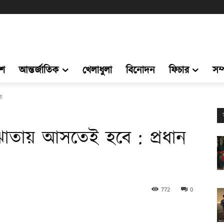
েশ
আন্তর্জাতিক
খেলাধুলা
বিনোদন
ফিচার
সম
া
োতায় আসতেই হবে : প্রধান
772
0