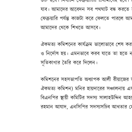
শুরু হবে। নির্বাচন ফেব্রুয়ারির প্রথামার্ধেই
যাব। আমাদের আবেদন সব পথঘাট বন্ধ করতে হবে,
ফেব্রুয়ারি পর্যন্ত কাজটা করে ফেলতে পারলে আম
আমাদের থেকে শিখতে আসবে।
ঐকমত্য কমিশনের কার্যক্রম ভালোভাবে শেষ করা
ও নির্দোষ হয়। এমনভাবে করব যাতে তা হতে ন
সূতিকাগার তৈরি করে দিলেন।
কমিশনের সহসভাপতি অধ্যাপক আলী রীয়াজের সভা
ঐকমত্য কমিশন) মনির হায়দারের সঞ্চালনায় 
বিএনপির স্থায়ী কমিটির সদস্য সালাহউদ্দিন আহ
রহমান আযাদ, এনসিপির সদস্যসচিব আখতার হো