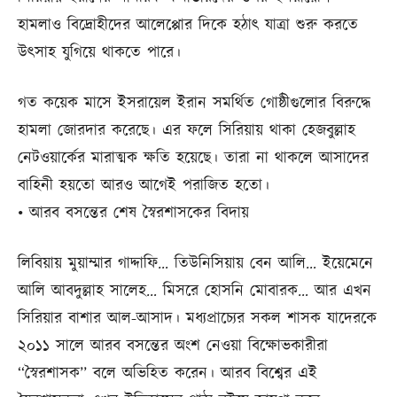
হামলাও বিদ্রোহীদের আলেপ্পোর দিকে হঠাৎ যাত্রা শুরু করতে
উৎসাহ যুগিয়ে থাকতে পারে।
গত কয়েক মাসে ইসরায়েল ইরান সমর্থিত গোষ্ঠীগুলোর বিরুদ্ধে
হামলা জোরদার করেছে। এর ফলে সিরিয়ায় থাকা হেজবুল্লাহ
নেটওয়ার্কের মারাত্মক ক্ষতি হয়েছে। তারা না থাকলে আসাদের
বাহিনী হয়তো আরও আগেই পরাজিত হতো।
• আরব বসন্তের শেষ স্বৈরশাসকের বিদায়
লিবিয়ায় মুয়াম্মার গাদ্দাফি… তিউনিসিয়ায় বেন আলি… ইয়েমেনে
আলি আবদুল্লাহ সালেহ… মিসরে হোসনি মোবারক… আর এখন
সিরিয়ার বাশার আল-আসাদ। মধ্যপ্রাচ্যের সকল শাসক যাদেরকে
২০১১ সালে আরব বসন্তের অংশ নেওয়া বিক্ষোভকারীরা
‘‘স্বৈরশাসক’’ বলে অভিহিত করেন। আরব বিশ্বের এই