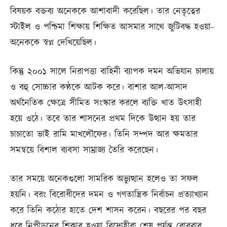
বিষয়ক বক্তব্য অনেককে আশাবাদী করেছিল। তার নেতৃত্বের
স্টাইল ও পশ্চিমা শিক্ষায় শিক্ষিত আসমার সাথে জুটিবদ্ধ হওয়া-
অনেককে স্বপ্ন দেখিয়েছিল।
কিন্তু ২০০১ সালে নিরাপত্তা বাহিনী ব্যাপক দমন অভিযান চালায়
ও বহু সোচ্চার কণ্ঠকে আটক করে। বাশার আল-আসাদ
অর্থনৈতিক ক্ষেত্রে সীমিত সংস্কার করলে ব্যক্তি খাত উৎসাহী
হয়ে ওঠে। তবে তার শাসনের প্রথম দিকে উত্থান হয় তার
চাচাতো ভাই রামি মাখলৌফের। তিনি সম্পদ আর ক্ষমতার
সমন্বয়ে বিশাল ব্যবসা সাম্রাজ্য তৈরি করেছেন।
তার সময়ে অনেকগুলো সামরিক অভ্যুত্থান হলেও তা সফল
হয়নি। বরং বিরোধীদের দমন ও গণতান্ত্রিক নির্বাচন প্রত্যাখ্যান
করে তিনি কঠোর হাতে দেশ শাসন করেন। বছরের পর বছর
ধরে নিপীড়নের শিকার হওয়া বিদ্রোহীরা শেষ পর্যন্ত রোববার