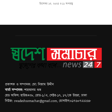
প্রকাশক ও সম্পাদক: মো: নিজাম উদ্দীন
বার্তা সম্পাদক:
শাহআলম শুভ
হেড অফিস: হাউজ#৩৮, রোড-১/এ, সেক্টর-১৭, ১৭/কে উত্তরা, ঢাকা
নিউজ: swadeshsomachar@gmail.com, মোবাইল:০১৭৬০৭২২২৬৮