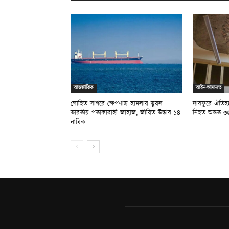
আন্তর্জাতিক
আইন-আদালত
লোহিত সাগরে ক্ষেপণাস্ত্র হামলায় ডুবল
দারফুরে ঐতিহ্
ভারতীয় পতাকাবাহী জাহাজ, জীবিত উদ্ধার ১৪
নিহত অন্তত ৩
নাবিক