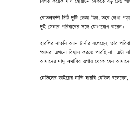
বিগত কয়েক মাস হোয়ার্টন সৈকতে বড় ঢেউ আছড়ে
বোতলবন্দী চিঠি দুটি ভেজা ছিল, তবে লেখা প
দুই সেনার পরিবারের সঙ্গে যোগাযোগ করেন।
হারলির নাতনি অ্যান টার্নার বলেছেন, তাঁর পরি
‘আমরা এখনো বিশ্বাস করতে পারছি না। এটা স
আমাদের দাদু সমাধির ওপার থেকে যেন আমাদের
নেভিলের ভাইয়ের নাতি হারবি নেভিল বলেছেন, অব
Share