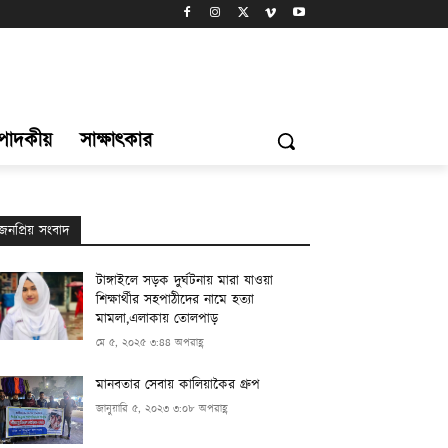
্পাদকীয়
সাক্ষাৎকার
জনপ্রিয় সংবাদ
টাঙ্গাইলে সড়ক দুর্ঘটনায় মারা যাওয়া
শিক্ষার্থীর সহপাঠীদের নামে হত্যা
মামলা,এলাকায় তোলপাড়
মে ৫, ২০২৫ ৩:৪৪ অপরাহ্ণ
মানবতার সেবায় কালিয়াকৈর গ্রুপ
জানুয়ারি ৫, ২০২৩ ৩:০৮ অপরাহ্ণ