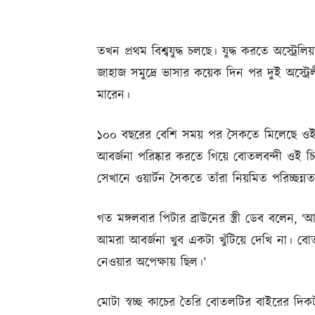
তখন প্রথম বিশ্বযুদ্ধ চলছে। যুদ্ধ করতে অস্ট্রে
জাহাজ সমুদ্রে ভাসার কয়েক দিন পর দুই অস্ট্রে
মারেন।
১০০ বছরের বেশি সময় পর সৈকতে মিলেছে ওই 
আবর্জনা পরিষ্কার করতে গিয়ে বোতলবন্দী ওই চিঠি
সেখানে ওয়ার্টন সৈকতে তাঁরা নিয়মিত পরিচ্ছন্ন
গত মঙ্গলবার পিটার ব্রাউনের স্ত্রী ডেব বলেন
আমরা আবর্জনা খুব একটা খুঁটিয়ে দেখি না। ব
নেওয়ার অপেক্ষায় ছিল।’
মোটা স্বচ্ছ কাচের তৈরি বোতলটির বাইরের দিকট