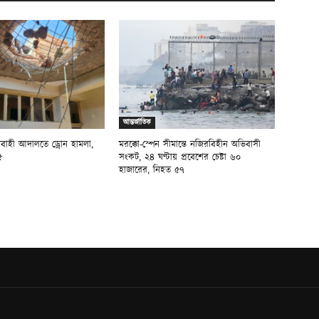
আন্তর্জাতিক
যবাহী আদালতে ড্রোন হামলা,
মরক্কো-স্পেন সীমান্তে নজিরবিহীন অভিবাসী
৫
সংকট, ২৪ ঘণ্টায় প্রবেশের চেষ্টা ৬০
হাজারের, নিহত ৫৭