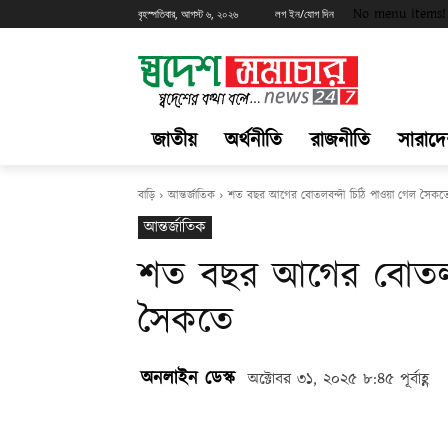
No menu items!
বৃহস্পতিবার, আগস্ট ৬, ২০২৬
লগ ইন/যোগ দিন
জাতীয়
অর্থনীতি
রাজনীতি
সারাদ
বাড়ি
আন্তর্জাতিক
শত বছর আগের বোতলবন্দী চিঠি পাওয়া গেল সৈকত
আন্তর্জাতিক
শত বছর আগের বোতলবন
সৈকতে
অনলাইন ডেস্ক
অক্টোবর ৩১, ২০২৫ ৮:৪৫ পূর্বাহ্ণ
Share