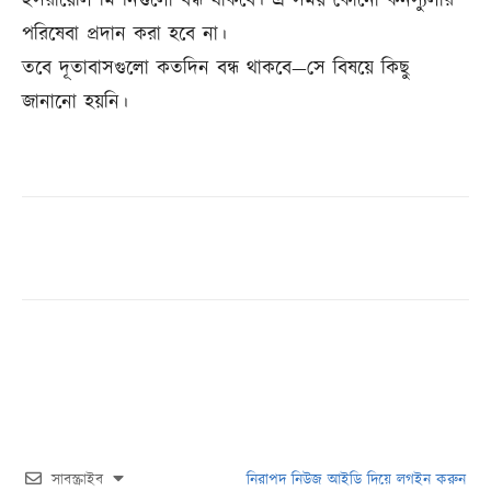
ইসরায়েলি মিশনগুলো বন্ধ থাকবে। এ সময় কোনো কনস্যুলার
পরিষেবা প্রদান করা হবে না।
তবে দূতাবাসগুলো কতদিন বন্ধ থাকবে—সে বিষয়ে কিছু
জানানো হয়নি।
সাবস্ক্রাইব
নিরাপদ নিউজ আইডি দিয়ে লগইন করুন