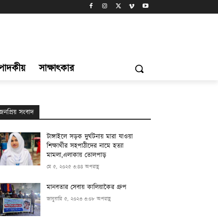
্পাদকীয়
সাক্ষাৎকার
জনপ্রিয় সংবাদ
টাঙ্গাইলে সড়ক দুর্ঘটনায় মারা যাওয়া
শিক্ষার্থীর সহপাঠীদের নামে হত্যা
মামলা,এলাকায় তোলপাড়
মে ৫, ২০২৫ ৩:৪৪ অপরাহ্ণ
মানবতার সেবায় কালিয়াকৈর গ্রুপ
জানুয়ারি ৫, ২০২৩ ৩:০৮ অপরাহ্ণ