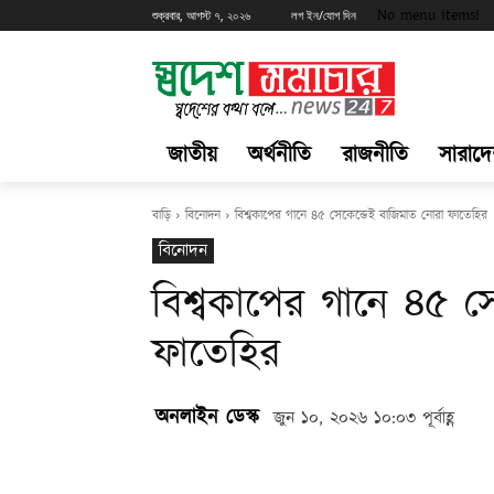
No menu items!
শুক্রবার, আগস্ট ৭, ২০২৬
লগ ইন/যোগ দিন
জাতীয়
অর্থনীতি
রাজনীতি
সারাদ
বাড়ি
বিনোদন
বিশ্বকাপের গানে ৪৫ সেকেন্ডেই বাজিমাত নোরা ফাতেহির
বিনোদন
বিশ্বকাপের গানে ৪৫ স
ফাতেহির
অনলাইন ডেস্ক
জুন ১০, ২০২৬ ১০:০৩ পূর্বাহ্ণ
Share