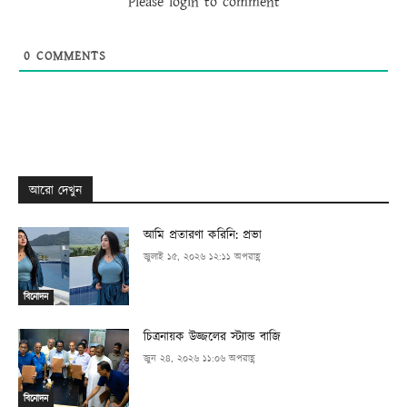
Please login to comment
0
COMMENTS
আরো দেখুন
আমি প্রতারণা করিনি: প্রভা
জুলাই ১৫, ২০২৬ ১২:১১ অপরাহ্ণ
বিনোদন
চিত্রনায়ক উজ্জলের স্ট্যান্ড বাজি
জুন ২৪, ২০২৬ ১১:০৬ অপরাহ্ণ
বিনোদন