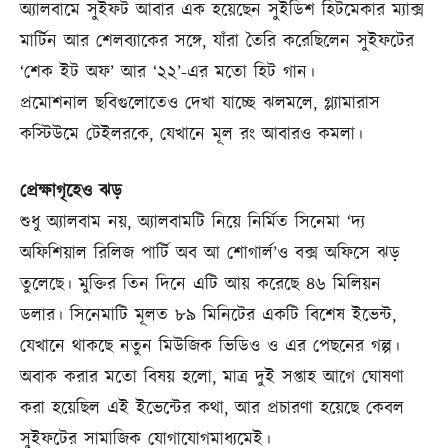
অ্যালবামে সুইফট আবার এক হয়েছেন সুইডিশ হিটমেকার ম্যাক্স
মার্টিন আর শেলব্যাকের সঙ্গে, যাঁরা তৈরি করেছিলেন সুইফটের
‘শেক ইট অফ’ আর ‘২২’-এর মতো হিট গান।
প্রমোশনাল ছবিগুলোতেও দেখা যাচ্ছে ঝলমলে, গ্ল্যামারাস
কস্টিউমে টেইলরকে, যেখানে মূল রং আবারও কমলা।
প্রেক্ষাগৃহেও ঝড়
শুধু অ্যালবাম নয়, অ্যালবামটি নিয়ে নির্মিত সিনেমা ‘দ্য
অফিশিয়াল রিলিজ পার্টি অব আ শোগার্ল’ও বক্স অফিসে ঝড়
তুলেছে। মুক্তির তিন দিনে এটি আয় করেছে ৪৬ মিলিয়ন
ডলার। সিনেমাটি মূলত ৮৯ মিনিটের একটি বিশেষ ইভেন্ট,
যেখানে থাকছে নতুন মিউজিক ভিডিও ও এর পেছনের গল্প।
অবাক করার মতো বিষয় হলো, মাত্র দুই সপ্তাহ আগে ঘোষণা
করা হয়েছিল এই ইভেন্টের কথা, আর প্রচারণা হয়েছে কেবল
সুইফটের সামাজিক যোগাযোগমাধ্যমেই।