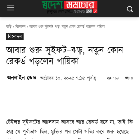
বাড়ি
বিনোদন
আবার শুরু সুইফট–ঝড়, নতুন কোন রেকর্ড গড়লেন গায়িকা
বিনোদন
আবার শুরু সুইফট–ঝড়, নতুন কোন
রেকর্ড গড়লেন গায়িকা
অনলাইন ডেস্ক
অক্টোবর ১০, ২০২৫ ৭:১৫ পূর্বাহ্ণ
169
0
টেইলর সুইফটের অ্যালবাম আসবে আর রেকর্ড হবে না, তাই কি
হয়! যে পূর্বাভাস ছিল, মুক্তির পর সেটা সত্যি করে শুরু হয়েছে