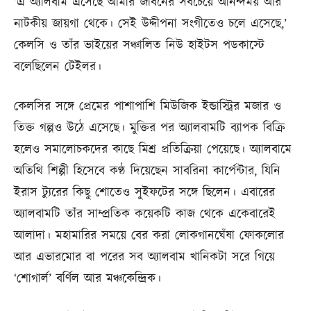
‘এ অ্যালবাম এসেছে আমার জীবনের সবচেয়ে আনন্দময় আর
নাটকীয় জায়গা থেকে। সেই উদ্দীপনা সংগীতেও চলে এসেছে,’
কেলসি ও তাঁর ভাইয়ের সঞ্চালিত নিউ হাইটস পডকাস্টে
বলেছিলেন টেইলর।
কেলসির সঙ্গে প্রেমের পাশাপাশি মিউজিক ইন্ডাস্ট্রির মজার ও
তিক্ত গল্পও উঠে এসেছে। মুক্তির পর অ্যালবামটি ব্যাপক বিক্রি
হলেও সমালোচকদের কাছে মিশ্র প্রতিক্রিয়া পেয়েছে। অ্যালবামে
অতিথি শিল্পী হিসেবে কণ্ঠ দিয়েছেন সাবরিনা কার্পেন্টার, যিনি
ইরাস ট্যুরের কিছু শোতেও সুইফটের সঙ্গে ছিলেন। এবারের
অ্যালবামটি তাঁর সাম্প্রতিক কয়েকটি কাজ থেকে একেবারেই
আলাদা। মহামারির সময়ে বের করা লোকগানঘেঁষা ফোকলোর
আর এভারমোর বা পরের সব অ্যালবাম খানিকটা সরে গিয়ে
‘শোগার্ল’ বর্ণিল আর মঞ্চকেন্দ্রিক।