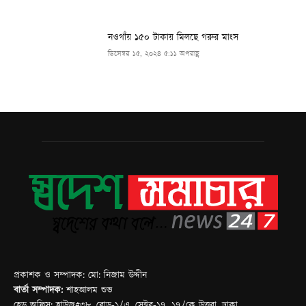
প্রকাশক ও সম্পাদক: মো: নিজাম উদ্দীন
বার্তা সম্পাদক:
শাহআলম শুভ
হেড অফিস: হাউজ#৩৮, রোড-১/এ, সেক্টর-১৭, ১৭/কে উত্তরা, ঢাকা