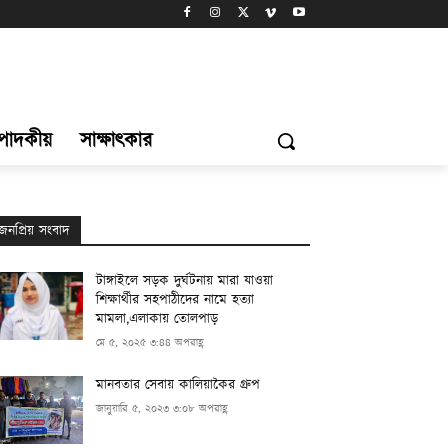
্পাদকীয়
সাক্ষাৎকার
জনপ্রিয় সংবাদ
টাঙ্গাইলে সড়ক দুর্ঘটনায় মারা যাওয়া
শিক্ষার্থীর সহপাঠীদের নামে হত্যা
মামলা,এলাকায় তোলপাড়
মে ৫, ২০২৫ ৩:৪৪ অপরাহ্ণ
মানবতার সেবায় কালিয়াকৈর গ্রুপ
জানুয়ারি ৫, ২০২৩ ৩:০৮ অপরাহ্ণ