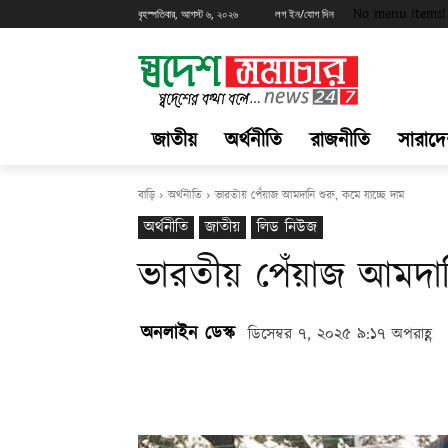
No menu items!
বৃহস্পতিবার, আগস্ট ৬, ২০২৬
লগ ইন/যোগ দিন
জাতীয়
অর্থনীতি
রাজনীতি
সারাদ
বাড়ি
অর্থনীতি
ভারতীয় পেঁয়াজ আমদানি শুরু, কমে যাচ্ছে দাম
অর্থনীতি
জাতীয়
লিড নিউজ
ভারতীয় পেঁয়াজ আমদানি
অনলাইন ডেস্ক
ডিসেম্বর ৭, ২০২৫ ৯:১৭ অপরাহ্ণ
Share