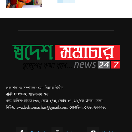
প্রকাশক ও সম্পাদক: মো: নিজাম উদ্দীন
বার্তা সম্পাদক:
শাহআলম শুভ
হেড অফিস: হাউজ#৩৮, রোড-১/এ, সেক্টর-১৭, ১৭/কে উত্তরা, ঢাকা
নিউজ: swadeshsomachar@gmail.com, মোবাইল:০১৭৬০৭২২২৬৮