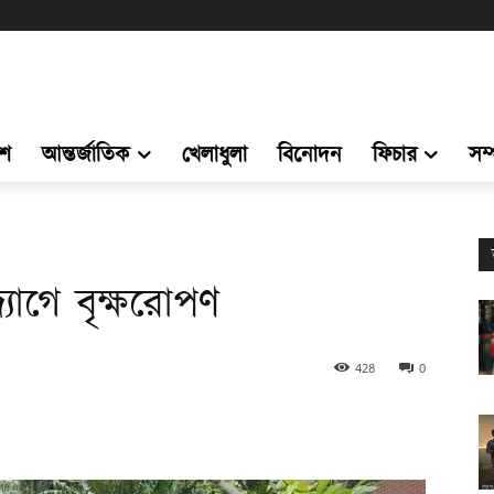
েশ
আন্তর্জাতিক
খেলাধুলা
বিনোদন
ফিচার
সম
যোগে বৃক্ষরোপণ
428
0