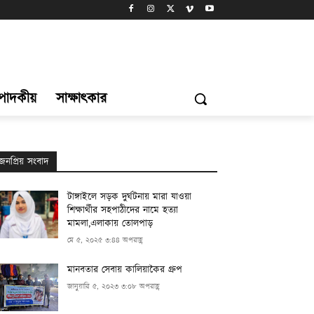
্পাদকীয়
সাক্ষাৎকার
জনপ্রিয় সংবাদ
টাঙ্গাইলে সড়ক দুর্ঘটনায় মারা যাওয়া
শিক্ষার্থীর সহপাঠীদের নামে হত্যা
মামলা,এলাকায় তোলপাড়
মে ৫, ২০২৫ ৩:৪৪ অপরাহ্ণ
মানবতার সেবায় কালিয়াকৈর গ্রুপ
জানুয়ারি ৫, ২০২৩ ৩:০৮ অপরাহ্ণ