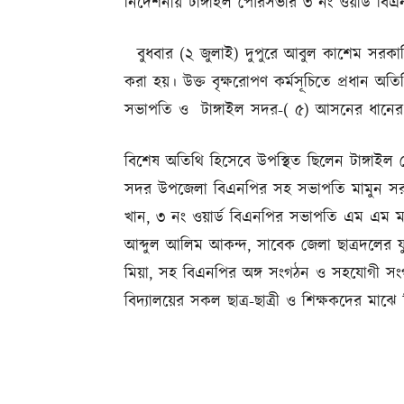
নির্দেশনায় টাঙ্গাইল পৌরসভার ৩ নং ওয়ার্ড বি
বুধবার (২ জুলাই) দুপুরে আবুল কাশেম সরকারি প্
করা হয়। উক্ত বৃক্ষরোপণ কর্মসূচিতে প্রধান অত
সভাপতি ও টাঙ্গাইল সদর-( ৫) আসনের ধানের শী
বিশেষ অতিথি হিসেবে উপস্থিত ছিলেন টাঙ্গাইল 
সদর উপজেলা বিএনপির সহ সভাপতি মামুন সরকার
খান, ৩ নং ওয়ার্ড বিএনপির সভাপতি এম এম মা
আব্দুল আলিম আকন্দ, সাবেক জেলা ছাত্রদলের য
মিয়া, সহ বিএনপির অঙ্গ সংগঠন ও সহযোগী সংগ
বিদ্যালয়ের সকল ছাত্র-ছাত্রী ও শিক্ষকদের মা