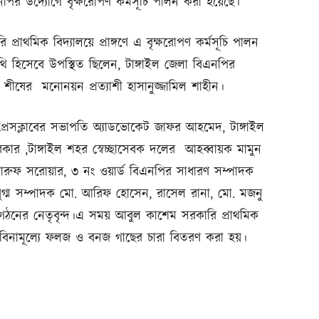
এনপির উদ্যোগে বৃক্ষরোপণ কর্মসূচি পালন করা হয়েছে।
রাথমিক বিদ্যালয়ে প্রাঙ্গণে এ বৃক্ষরোপণ কর্মসূচি পালন
িথি হিসেবে উপস্থিত ছিলেন, টাঙ্গাইল জেলা বিএনপির
ষের মনোনয়ন প্রত্যাশী হাসানুজ্জামিল শাহীন।
প্রেসক্লাবের সভাপতি অ্যাডভোকেট জাফর আহমেদ, টাঙ্গাইল
 ,টাঙ্গাইল শহর স্বেচ্ছাসেবক দলের আহব্বায়ক মামুন
রুফ সরোয়ার, ৩ নং ওয়ার্ড বিএনপির সাধারণ সম্পাদক
ুগ্ম সম্পাদক মো. আরিফ হোসেন, রাসেল রানা, মো. মজনু
ঠনের নেতৃবৃন্দ।এ সময় আবুল কাশেম সরকারি প্রাথমিক
ঝে বিনামূল্যে ফলজ ও বনজ গাছের চারা বিতরণ করা হয়।