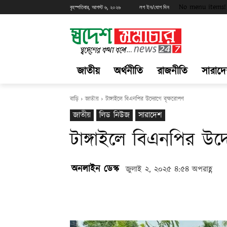
No menu items!
বৃহস্পতিবার, আগস্ট ৬, ২০২৬
লগ ইন/যোগ দিন
জাতীয়
অর্থনীতি
রাজনীতি
সারাদ
বাড়ি
জাতীয়
টাঙ্গাইলে বিএনপির উদ্যোগে বৃক্ষরোপণ
জাতীয়
লিড নিউজ
সারাদেশ
টাঙ্গাইলে বিএনপির উদ্
অনলাইন ডেস্ক
জুলাই ২, ২০২৫ ৪:৫৪ অপরাহ্ণ
Share