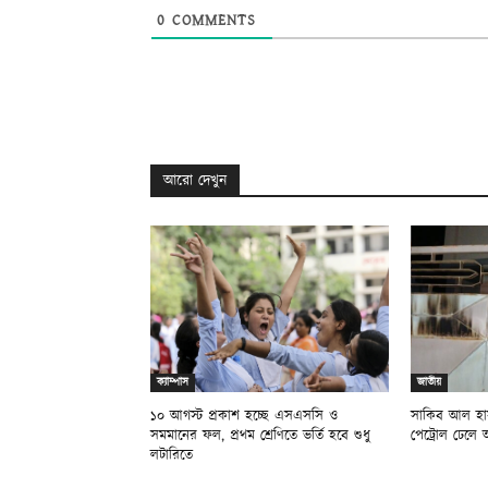
0
COMMENTS
আরো দেখুন
ক্যাম্পাস
জাতীয়
১০ আগস্ট প্রকাশ হচ্ছে এসএসসি ও
সাকিব আল হাস
সমমানের ফল, প্রথম শ্রেণিতে ভর্তি হবে শুধু
পেট্রোল ঢেলে 
লটারিতে