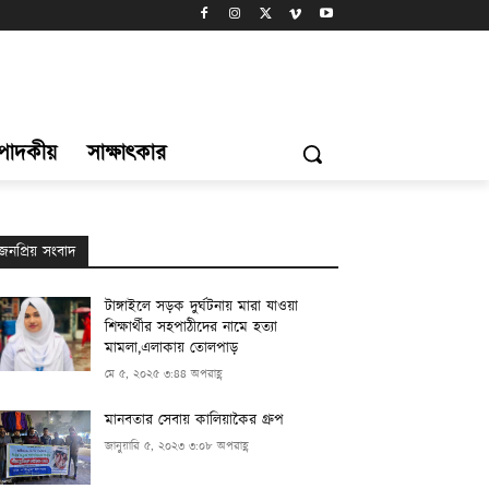
্পাদকীয়
সাক্ষাৎকার
জনপ্রিয় সংবাদ
টাঙ্গাইলে সড়ক দুর্ঘটনায় মারা যাওয়া
শিক্ষার্থীর সহপাঠীদের নামে হত্যা
মামলা,এলাকায় তোলপাড়
মে ৫, ২০২৫ ৩:৪৪ অপরাহ্ণ
মানবতার সেবায় কালিয়াকৈর গ্রুপ
জানুয়ারি ৫, ২০২৩ ৩:০৮ অপরাহ্ণ