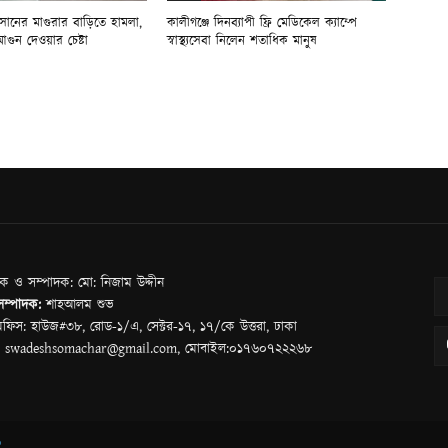
ানের মাগুরার বাড়িতে হামলা,
কালীগঞ্জে দিনব্যাপী ফ্রি মেডিকেল ক্যাম্পে
আগুন দেওয়ার চেষ্টা
স্বাস্থ্যসেবা নিলেন শতাধিক মানুষ
শক ও সম্পাদক: মো: নিজাম উদ্দীন
 সম্পাদক:
শাহআলম শুভ
ফিস: হাউজ#৩৮, রোড-১/এ, সেক্টর-১৭, ১৭/কে উত্তরা, ঢাকা
: swadeshsomachar@gmail.com, মোবাইল:০১৭৬০৭২২২৬৮
b