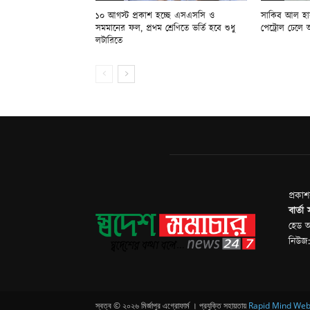
১০ আগস্ট প্রকাশ হচ্ছে এসএসসি ও
সাকিব আল হাস
সমমানের ফল, প্রথম শ্রেণিতে ভর্তি হবে শুধু
পেট্রোল ঢেলে 
লটারিতে
প্রকা
বার্তা
হেড অ
নিউজ
স্বত্ব © ২০২৬ মির্জাপুর এগ্রোফার্ম । প্রযুক্তি সহায়তায়
Rapid Mind We