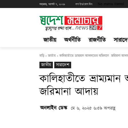
No menu items!
শুক্রবার, আগস্ট ৭, ২০২৬
লগ ইন/যোগ দিন
জাতীয়
অর্থনীতি
রাজনীতি
সারাদ
বাড়ি
জাতীয়
কালিহাতীতে ভ্রাম্যমান আদালতের অভিযানে জরিমানা আদা
জাতীয়
সারাদেশ
কালিহাতীতে ভ্রাম্যম
জরিমানা আদায়
অনলাইন ডেস্ক
মে ৬, ২০২৫ ৬:৫৯ অপরাহ্ণ
Share