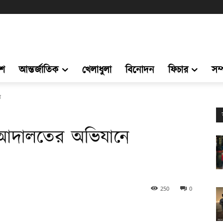
েশ
আন্তর্জাতিক
খেলাধুলা
বিনোদন
ফিচার
সম
য়
ান আদালতের অভিযানে
250
0